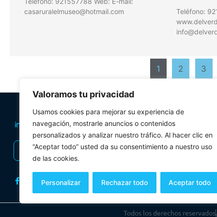
Teléfono: 921557788 Web: E-mail:
casaruralelmuseo@hotmail.com
Teléfono: 9
www.delverde
info@delverd
1
2
3
Valoramos tu privacidad
PLANIFICA TU 
Usamos cookies para mejorar su experiencia de
Oficinas de tur
navegación, mostrarle anuncios o contenidos
personalizados y analizar nuestro tráfico. Al hacer clic en
Visitas Guiadas
“Aceptar todo” usted da su consentimiento a nuestro uso
INSCRIBIRSE AL BOLETÍN
Folletos y mul
de las cookies.
Personalizar
Rechazar todo
Aceptar todo
Todos los derechos reservados