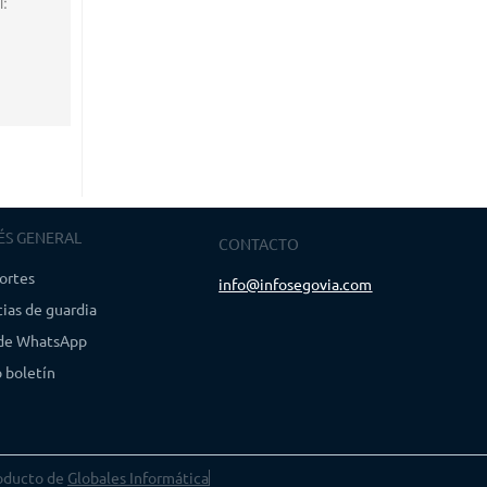
l:
ÉS GENERAL
CONTACTO
ortes
info@infosegovia.com
ias de guardia
 de WhatsApp
 boletín
oducto de
Globales Informática