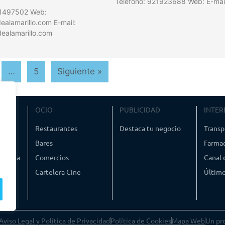
Teléfono: 921923688 Web: E-mai
21497502 Web:
alamarillo.com E-mail:
ealamarillo.com
…
5
Siguiente »
VIAJE
OCIO
PUBLICIDAD
INTER
ismo
Restaurantes
Destaca tu negocio
Transp
Bares
Farmac
timedia
Comercios
Canal
Cartelera Cine
Último
Aviso Legal y Política de Privacidad
Política de Cookies
Mapa Web
Un pr