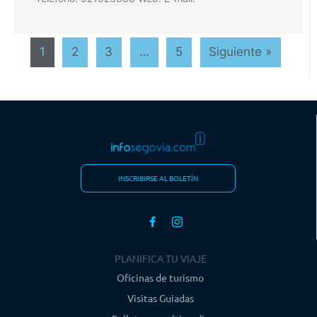
1
2
3
…
5
Siguiente »
INSCRIBIRSE AL BOLETÍN
PLANIFICA TU VIAJE
Oficinas de turismo
Visitas Guiadas