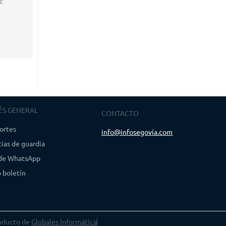
l:
ÉS GENERAL
CONTACTO
ortes
info@infosegovia.com
ias de guardia
 de WhatsApp
 boletín
oducto de
Globales Informática