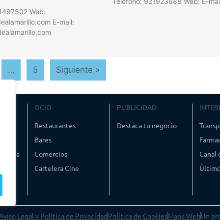
Teléfono: 921923688 Web: E-mai
21497502 Web:
alamarillo.com E-mail:
ealamarillo.com
…
5
Siguiente »
VIAJE
OCIO
PUBLICIDAD
INTER
ismo
Restaurantes
Destaca tu negocio
Transp
Bares
Farmac
timedia
Comercios
Canal
Cartelera Cine
Último
Aviso Legal y Política de Privacidad
Política de Cookies
Mapa Web
Un pr