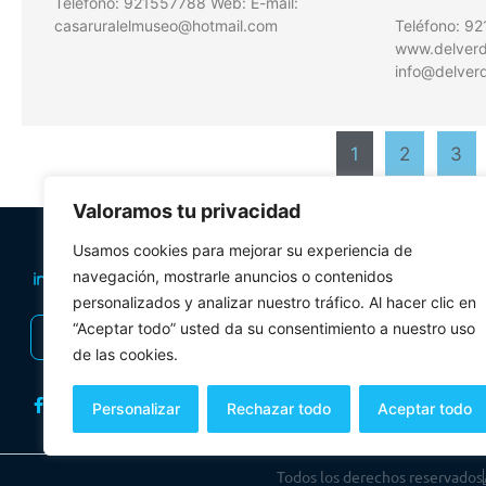
Teléfono: 921557788 Web: E-mail:
casaruralelmuseo@hotmail.com
Teléfono: 9
www.delverde
info@delverd
1
2
3
Valoramos tu privacidad
PLANIFICA TU 
Usamos cookies para mejorar su experiencia de
Oficinas de tur
navegación, mostrarle anuncios o contenidos
personalizados y analizar nuestro tráfico. Al hacer clic en
Visitas Guiadas
“Aceptar todo” usted da su consentimiento a nuestro uso
INSCRIBIRSE AL BOLETÍN
Folletos y mul
de las cookies.
Personalizar
Rechazar todo
Aceptar todo
Todos los derechos reservados