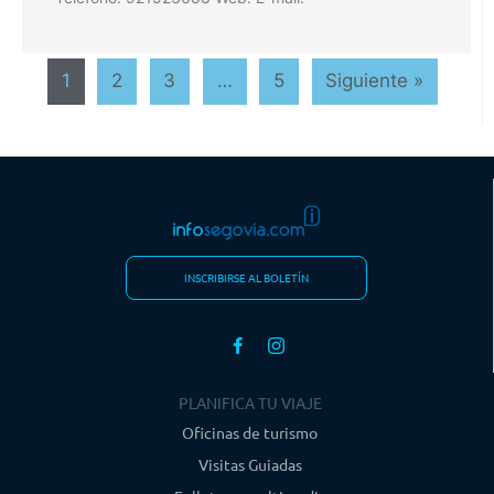
1
2
3
…
5
Siguiente »
INSCRIBIRSE AL BOLETÍN
PLANIFICA TU VIAJE
Oficinas de turismo
Visitas Guiadas