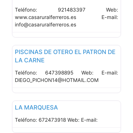
Teléfono: 921483397 Web:
www.casaruralferreros.es E-mail:
info@casaruralferreros.es
Favor
Bares
PISCINAS DE OTERO EL PATRON DE
LA CARNE
Teléfono: 647398895 Web: E-mail:
DIEGO_PICHON14@HOTMAIL.COM
Favor
Bares
LA MARQUESA
Teléfono: 672473918 Web: E-mail: