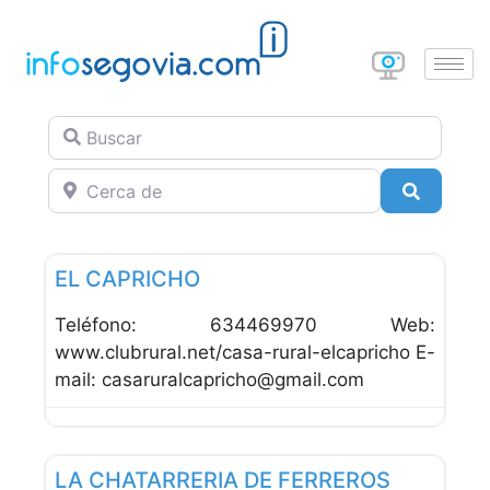
Buscar
Cerca de
Buscar
Favor
Alojamiento Rural
EL CAPRICHO
Teléfono: 634469970 Web:
www.clubrural.net/casa-rural-elcapricho E-
mail: casaruralcapricho@gmail.com
Favor
Alojamiento Rural
LA CHATARRERIA DE FERREROS