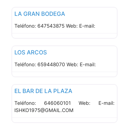
Favor
Bares
LA GRAN BODEGA
Teléfono: 647543875 Web: E-mail:
Favor
Bares
LOS ARCOS
Teléfono: 659448070 Web: E-mail:
Favor
Bares
EL BAR DE LA PLAZA
Teléfono: 646060101 Web: E-mail:
ISHKO1975@GMAIL.COM
Favor
OTERO DE HERREROS