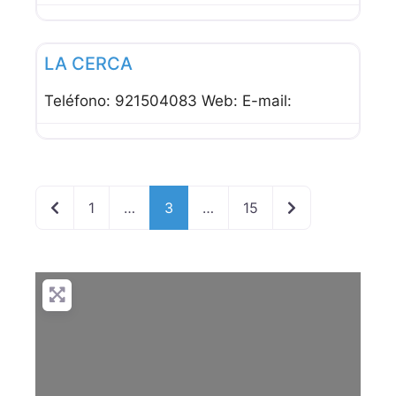
Favor
Hoteles
LA CERCA
Teléfono: 921504083 Web: E-mail:
Entradas recientes
Entradas anteri
1
…
3
…
15