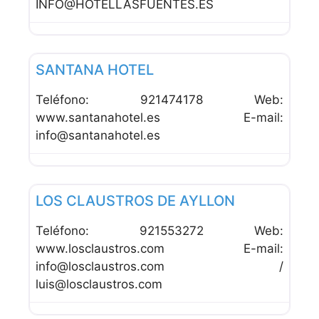
INFO@HOTELLASFUENTES.ES
Favor
Hoteles
SANTANA HOTEL
Teléfono: 921474178 Web:
www.santanahotel.es E-mail:
info@santanahotel.es
Favor
Hoteles
LOS CLAUSTROS DE AYLLON
Teléfono: 921553272 Web:
www.losclaustros.com E-mail:
info@losclaustros.com /
luis@losclaustros.com