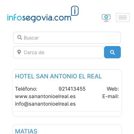
Buscar
Cerca de
Buscar
Favor
Hoteles
HOTEL SAN ANTONIO EL REAL
Teléfono: 921413455 Web:
www.sanantonioelreal.es E-mail:
info@sanantonioelreal.es
Favor
Hoteles
MATIAS