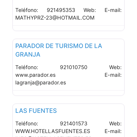
Teléfono: 921495353 Web: E-mail:
MATHYPRZ-23@HOTMAIL.COM
Favor
Hoteles
PARADOR DE TURISMO DE LA
GRANJA
Teléfono: 921010750 Web:
www.parador.es E-mail:
lagranja@parador.es
Favor
Hoteles
LAS FUENTES
Teléfono: 921401573 Web:
WWW.HOTELLASFUENTES.ES E-mail: