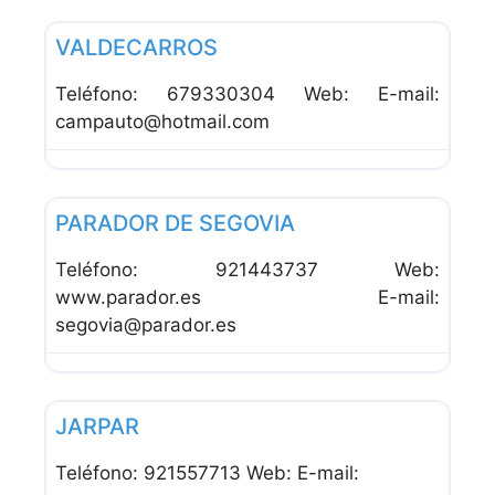
Favor
Hoteles
VALDECARROS
Teléfono: 679330304 Web: E-mail:
campauto@hotmail.com
Favor
Hoteles
PARADOR DE SEGOVIA
Teléfono: 921443737 Web:
www.parador.es E-mail:
segovia@parador.es
Favor
Hoteles
JARPAR
Teléfono: 921557713 Web: E-mail: